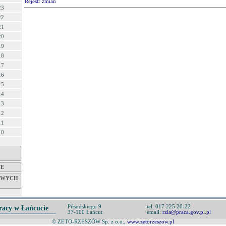
Rejestr zmian
23
22
21
20
19
18
17
16
15
14
13
12
11
10
WE
OWYCH
Piłsudskiego 9
tel. 017 225 20-22
racy w Łańcucie
37-100 Łańcut
email:
rzla@praca.gov.pl.pl
© ZETO-RZESZÓW Sp. z o.o.,
www.zetorzeszow.pl