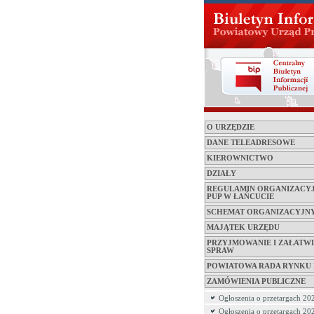
O URZĘDZIE
DANE TELEADRESOWE
KIEROWNICTWO
DZIAŁY
REGULAMIN ORGANIZACY
PUP W ŁAŃCUCIE
SCHEMAT ORGANIZACYJN
MAJĄTEK URZĘDU
PRZYJMOWANIE I ZAŁATWI
SPRAW
POWIATOWA RADA RYNKU
ZAMÓWIENIA PUBLICZNE
Ogłoszenia o przetargach 20
Ogłoszenia o przetargach 20