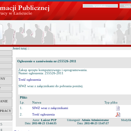
Jesteś tutaj ::
Ogłoszenie o zamówieniu nr:255526-2011
Zakup sprzętu komputerowego i oprogramowania.
Numer ogłoszenia: 255526-2011
JNY
Treść ogłoszenia
SIWZ wraz z załącznikami do pobrania poniżej.
Y
Pliki:
ANIE
Lp.
Nazwa
Typ pliku
1.
SIWZ wraz z załącznikami
 PRACY
2.
Treść ogłoszenia
Autor:
Łańcut PUP
Udostępnił:
Admin Administrator
Modyfik
Data:
2011-08-23 13:44:35
Data:
2011-08-23 13:47:17
25
24