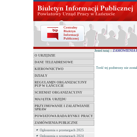
Jesteś tutaj ::
ZAMÓWIENIA 
O URZĘDZIE
DANE TELEADRESOWE
Treść tej podstrony nie zosta
KIEROWNICTWO
DZIAŁY
REGULAMIN ORGANIZACYJNY
PUP W ŁAŃCUCIE
SCHEMAT ORGANIZACYJNY
MAJĄTEK URZĘDU
PRZYJMOWANIE I ZAŁATWIANIE
SPRAW
POWIATOWA RADA RYNKU PRACY
ZAMÓWIENIA PUBLICZNE
Ogłoszenia o przetargach 2025
Ogłoszenia o przetargach 2024