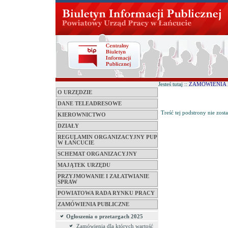
Jesteś tutaj ::
ZAMÓWIENIA 
O URZĘDZIE
DANE TELEADRESOWE
Treść tej podstrony nie zost
KIEROWNICTWO
DZIAŁY
REGULAMIN ORGANIZACYJNY PUP
W ŁAŃCUCIE
SCHEMAT ORGANIZACYJNY
MAJĄTEK URZĘDU
PRZYJMOWANIE I ZAŁATWIANIE
SPRAW
POWIATOWA RADA RYNKU PRACY
ZAMÓWIENIA PUBLICZNE
Ogłoszenia o przetargach 2025
Zamówienia dla których wartość