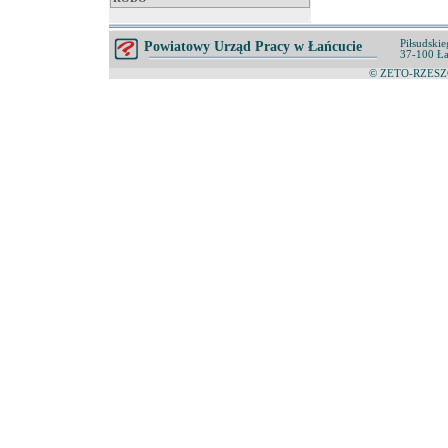
Piłsudskie
Powiatowy Urząd Pracy w Łańcucie
37-100 Ła
© ZETO-RZESZÓ