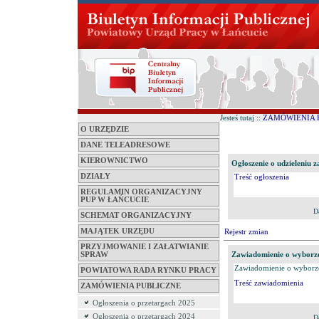
Jesteś tutaj ::
ZAMÓWIENIA 
O URZĘDZIE
DANE TELEADRESOWE
KIEROWNICTWO
Ogłoszenie o udzieleniu 
DZIAŁY
Treść ogłoszenia
REGULAMIN ORGANIZACYJNY
PUP W ŁAŃCUCIE
D
SCHEMAT ORGANIZACYJNY
MAJĄTEK URZĘDU
Rejestr zmian
PRZYJMOWANIE I ZAŁATWIANIE
Zawiadomienie o wyborze 
SPRAW
Zawiadomienie o wyborze 
POWIATOWA RADA RYNKU PRACY
Treść zawiadomienia
ZAMÓWIENIA PUBLICZNE
Ogłoszenia o przetargach 2025
Ogłoszenia o przetargach 2024
D