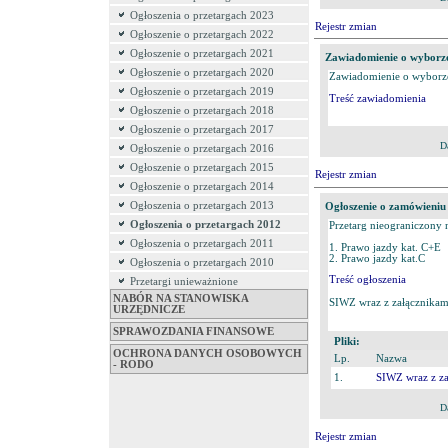
Ogłoszenia o przetargach 2023
Rejestr zmian
Ogłoszenie o przetargach 2022
Ogłoszenie o przetargach 2021
Zawiadomienie o wyborze 
Ogłoszenie o przetargach 2020
Zawiadomienie o wyborze 
Ogłoszenie o przetargach 2019
Treść zawiadomienia
Ogłoszenie o przetargach 2018
Ogłoszenie o przetargach 2017
D
Ogłoszenie o przetargach 2016
Ogłoszenie o przetargach 2015
Rejestr zmian
Ogłoszenie o przetargach 2014
Ogłoszenia o przetargach 2013
Ogłoszenie o zamówieniu
Ogłoszenia o przetargach 2012
Przetarg nieograniczony n
Ogłoszenia o przetargach 2011
1. Prawo jazdy kat. C+E
2. Prawo jazdy kat.C
Ogłoszenia o przetargach 2010
Treść ogłoszenia
Przetargi unieważnione
NABÓR NA STANOWISKA
SIWZ wraz z załącznikami
URZĘDNICZE
SPRAWOZDANIA FINANSOWE
Pliki:
OCHRONA DANYCH OSOBOWYCH
Lp.
Nazwa
- RODO
1.
SIWZ wraz z za
D
Rejestr zmian