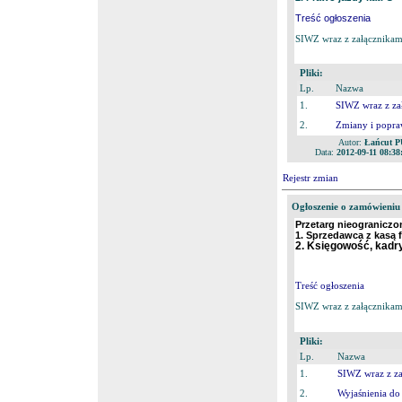
Treść ogłoszenia
SIWZ wraz z załącznikami
Pliki:
Lp.
Nazwa
1.
SIWZ wraz z za
2.
Zmiany i popr
Autor:
Łańcut P
Data:
2012-09-11 08:38
Rejestr zmian
Ogłoszenie o zamówieniu
Przetarg nieograniczo
1. Sprzedawca z kasą f
2. Księgowość, kadry
Treść ogłoszenia
SIWZ wraz z załącznikami
Pliki:
Lp.
Nazwa
1.
SIWZ wraz z za
2.
Wyjaśnienia d